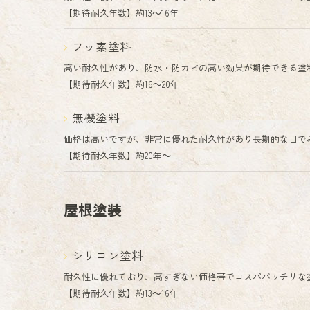
【期待耐久年数】約13～16年
フッ素塗料
高い耐久性があり、防水・防カビの高い効果が期待できる塗
【期待耐久年数】約16～20年
無機塗料
価格は高いですが、非常に優れた耐久性があり長期的な目で
【期待耐久年数】約20年～
屋根塗装
シリコン塗料
耐久性に優れており、高すぎない価格帯でコスパバッチリな
【期待耐久年数】約13～16年