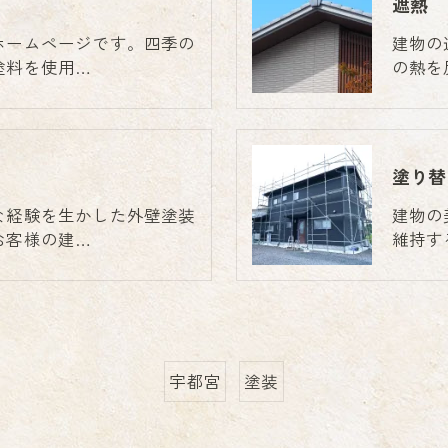
遮熱
ホームページです。四季の
建物の
塗料を使用…
の熱を
塗り替
な経験を生かした外壁塗装
建物の
お客様の建…
維持す
宇都宮
塗装