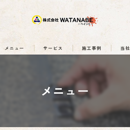
メニュー
サービス
施工事例
当
外壁塗
塗り替
メニュー
遮熱
ひび割
色褪せ